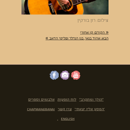
צילום: רון בורקין
«
הקודם:
קו אחורי
»
הבא:
אהוד בנאי, בנו הנדלר ופליטי הדאב
"הולך ומתקרב"
לוח הופעות
אלבומים וספרים
'המסע אליו יצאתי'
צרו קשר
Chapman&Banai
.
English