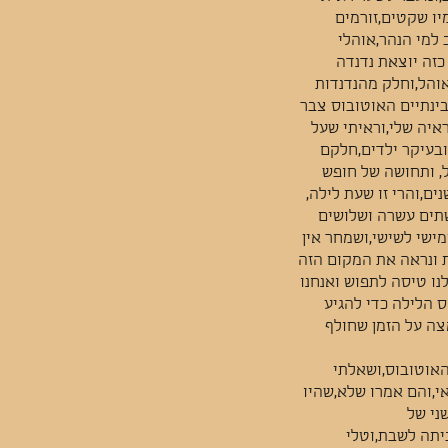
מיו שקטים,זורמים
 למי הנהר,אוהלי
כזה יוצאת נדנדה
והל,וחלק מהנדנדות
ובינתיים האוטובוס צבר
יה שלי,וראיתי שעל
ובעיקר ילדים,חלקם
, ותחושה של חופש
ים,והרי זו שעת לילה,
תים עשרה ושלושים
מישי לשישי,ושמחר אין
ת ונראה את המקום הזה
נו טיסה לתפוש ואנחנו
ס הלילה כדי להגיע
צה על הזמן שחולף
האוטובוס,ושאלתי
י,והם אמרו שלא,שהיו
ני של
יתה לשבת,וטלי