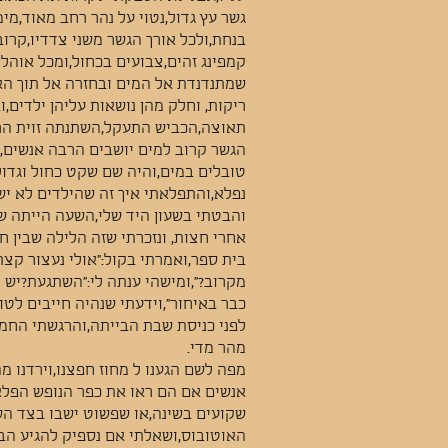
גשר עץ גדול,נטוי על נהר רחב מאוד,מי
בנחת,ולכל אורך הגשר משני צדדיו,קרוב
קמפינג זהים,צבועים בכחול,ומכל אוהל 
שמתנדנדת אל המים ובחזרה אל תוך הא
ריקות, וחלק מהן נושאות עליהן ילדים,
תאוצה,הכביש התעקל,השתנתה זוית הרא
הגשר קרוב למים יושבים הרבה אנשים,
טובלים במים,והיה שם שקט כחול וגדול
נפלא,והתפלאתי איך זה שהילדים לא ישנ
והבטתי בשעון היד שלי,השעה הייתה ש
אחרי חצות, ונזכרתי שזה הלילה שבין ח
בית ספר,ואמרתי בקול:"אולי נעצור קצ
מקרוב?",ומישהי ענתה לי:"השתגעת?יש ל
כבר באיחור",וידעתי שנהיה חייבים לטו
לפני כניסת שבת הבייתה,והרגשתי החמ
מהר מדי.
מפה לשם הגענו ל מחוז חפצנו,וירדנו מ
אנשים אם הם ראו את כפר הנופש הפלא
שקועים בשינה,או שפשוט ישבו בצד הש
האוטובוס,ושאלתי אם נספיק להגיע הב