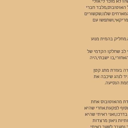
ו לא מוכר לי.אולי
 האוטובוס,מלבד חברי
מארחים שלנו,שקשורים
מריקאי,ושתפשו עם
מחליק בהמית מנוע
 לב שחלקו הקדמי של
אחורי,בו ישבתי,היה
רה בעזרת מתג קטן
יד לנהג שיכבה את
ממת הנסיעה.
דת מהאוטובוס אחת
סוף לפקעת.אחרי שהיא
דרכו,ואני ראיתי שהיא
יות ניאון מרצדות
,ומעבר לשער ראיתי