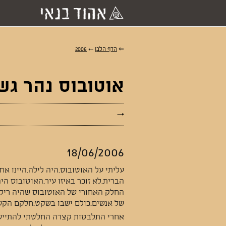
⇐
הדף הלבן
←
2006
אוטובוס נהר גש
→
18/06/2006
עליתי על האוטובוס.היה לילה.היינו א
הברית.לא זוכר באיזו עיר.האוטובוס היה
החלק האחורי של האוטובוס שהיה ריק. 
של אנשים.כולם ישבו בשקט.חלקם הקשיב
אחרי התלבטות קצרה החלטתי להתייש