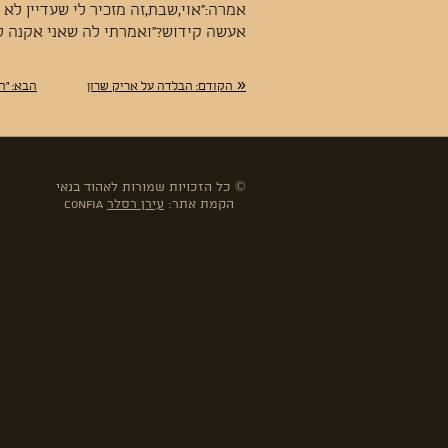
אמרה:"אוי,שבת,זה מזכיר לי שעדיין לא ק
אעשה קידוש?"ואמרתי לה שאני אקנה ל
«
הקודם:
הבלדה על אריק שרון
הבא:
"הע
© כל הזכויות שמורות לאהוד בנאי
הקמת אתר:
עירן רסלר
confia