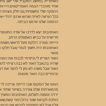
האחורית. במושב המקביל אלי ישב מישה
אחד מעובדי הבמה האמריקאים.היו על
ההפקה שלי ומשפחתי,גם חלק מצוות ה
ככל הנראה לאיזה שהוא ארגון יהודי-א
ההסעה שלנו טרמפ הביתה.
האוטובוס יצא לדרכו אל שדה התעופה.
חרישית על כביש האספלט הרחב.
הייתה מנורה דולקת מעל לראשי,ושמתי
האוטובוס היה חשוך לגמרי,אבל חלקו ה
מואר.
האור הפריע לי,וניסיתי לכבות את המנו
שהיה בה,אבל האור לא כבה.רציתי להג
האור אבל משהו לא נתן לי להפר את ד
ובינתיים כבה האור מעצמו.
הגענו אל המקום שבו הייתה צריכה לר
מהמארחות שלנו.צעירה בשיער שחור א
ירדה ונופפה לשלום, האוטובוס המשיך ב
הולכת לקראת שער גדול,דמוי קשת,שאות
עליו,אבל לא הספקתי לקרוא את הכתוב