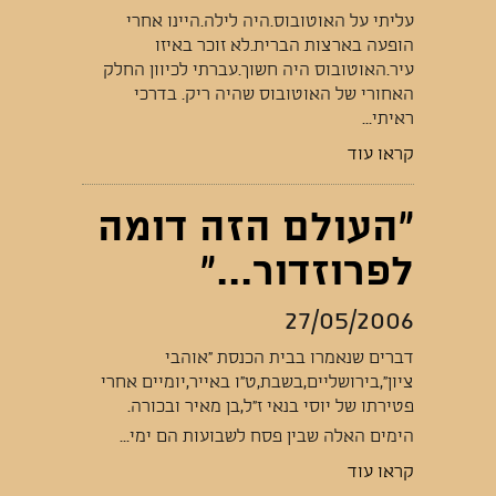
עליתי על האוטובוס.היה לילה.היינו אחרי
הופעה בארצות הברית.לא זוכר באיזו
עיר.האוטובוס היה חשוך.עברתי לכיוון החלק
האחורי של האוטובוס שהיה ריק. בדרכי
ראיתי...
קראו עוד
"העולם הזה דומה
לפרוזדור..."
27/05/2006
דברים שנאמרו בבית הכנסת "אוהבי
ציון",בירושליים,בשבת,ט"ו באייר,יומיים אחרי
פטירתו של יוסי בנאי ז"ל,בן מאיר ובכורה.
הימים האלה שבין פסח לשבועות הם ימי...
קראו עוד