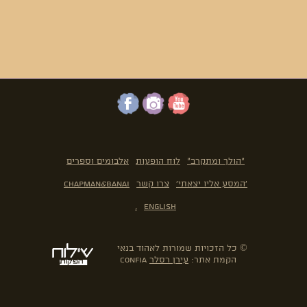
"הולך ומתקרב"
לוח הופעות
אלבומים וספרים
'המסע אליו יצאתי'
צרו קשר
Chapman&Banai
.
English
© כל הזכויות שמורות לאהוד בנאי
הקמת אתר:
עירן רסלר
confia