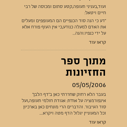
ועוד,בעניני תעופה,קטע סתום ומכוסה של רבי
חיים ויטאל:
"דע כי הנה סוד הכנפיים הם המעופפים ומעלים
את האדם למעלה כנודע,כי אין העוף פורח אלא
על ידי כנפיו.והנה...
קראו עוד
מתוך ספר
החזיונות
05/05/2006
בעבר הלא רחוק שחררתי כאן ב"דף הלבן"
אינפורמציה על אח"ת: אגודת חולמי תעופה,ועל
סוד העיבור. והדברים הרי מונחים כאן בארכיון
וכל המעוניין יגלול הדף מטה ויקרא....
קראו עוד