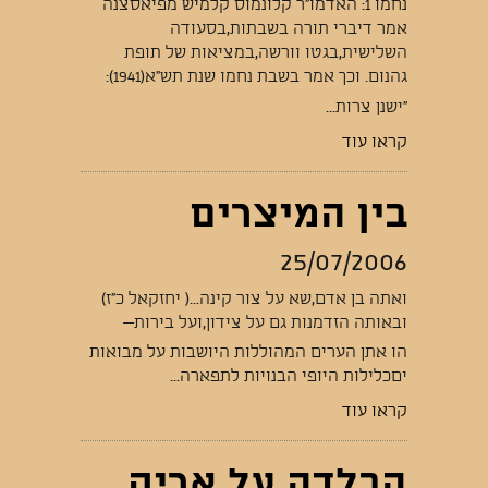
נחמו 1: האדמו"ר קלונמוס קלמיש מפיאסצנה
אמר דיברי תורה בשבתות,בסעודה
השלישית,בגטו וורשה,במציאות של תופת
גהנום. וכך אמר בשבת נחמו שנת תש"א(1941):
"ישנן צרות...
קראו עוד
בין המיצרים
25/07/2006
ואתה בן אדם,שא על צור קינה...( יחזקאל כ"ז)
ובאותה הזדמנות גם על צידון,ועל בירות—
הו אתן הערים המהוללות היושבות על מבואות
יםכלילות היופי הבנויות לתפארה...
קראו עוד
הבלדה על אריק