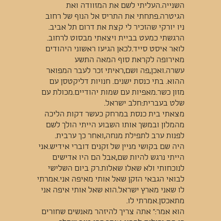
השנייה.העליתי לשם את המזוודה ואת
הגיטרה.פתחתי את התריס אל הנוף של רחוב
ניו יורקי שהזכיר לי קצת את דרום תל אביב.
הרגשתי כמעט בביית ויצאתי מבסוט לרחוב.
לואר איסט סייד.לכאן הגיעו ראשוני היהודים
מאירופה לקראת סוף המאה התשע
עשרה.ואכן,פה ושם,ראיתי זכר לעבר המפואר
ההוא. בתי כנסת ישנים. חנויות דליקטסן עם
מזון כשר.מאפיות עם שמות יהודיים.מכולת עם
שלט בעברית:חלב ישראל.
מצאתי בית כנסת במרחק כעשר דקות הליכה
מהמלון ובמשך אותו השבוע הייתי הולך לשם
לפנות ערב לתפילת מנחה,ואחר כך ערבית.
היה שם בקושי מניין של זקנים דוברי אידיש.אני
הייתי נרגש להיות שם,אבל הם היו אדישים
לנוכחותי ולא שאלו שאלות.רק ביום השלישי
לבואי הגבאי הזקן שאל אותי מאיפה אני.אמרתי
לו שאני מארץ ישראל.הוא שאל אותי איפה אני
מתאכסן.אמרתי לו.
הוא אמר:" אתה צריך להיזהר מאנשים שחורים