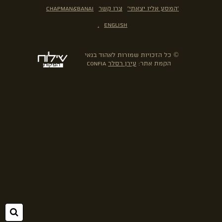
'המסע אליו יצאתי'
צרו קשר
Chapman&Banai
.
English
© כל הזכויות שמורות לאהוד בנאי
הקמת אתר:
עירן רסלר
confia
חיפ