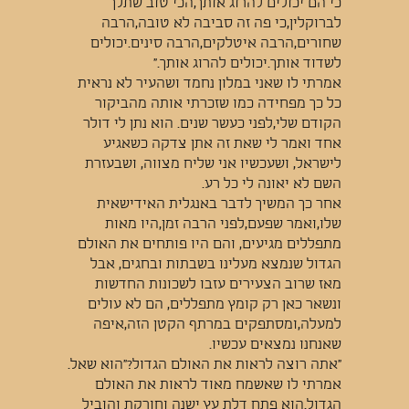
כי הם יכולים להרוג אותך,הכי טוב שתלך
לברוקלין,כי פה זה סביבה לא טובה,הרבה
שחורים,הרבה איטלקים,הרבה סינים.יכולים
לשדוד אותך.יכולים להרוג אותך."
אמרתי לו שאני במלון נחמד ושהעיר לא נראית
כל כך מפחידה כמו שזכרתי אותה מהביקור
הקודם שלי,לפני כעשר שנים. הוא נתן לי דולר
אחד ואמר לי שאת זה אתן צדקה כשאגיע
לישראל, ושעכשיו אני שליח מצווה, ושבעזרת
השם לא יאונה לי כל רע.
אחר כך המשיך לדבר באנגלית האידישאית
שלו,ואמר שפעם,לפני הרבה זמן,היו מאות
מתפללים מגיעים, והם היו פותחים את האולם
הגדול שנמצא מעלינו בשבתות ובחגים, אבל
מאז שרוב הצעירים עזבו לשכונות החדשות
ונשאר כאן רק קומץ מתפללים, הם לא עולים
למעלה,ומסתפקים במרתף הקטן הזה,איפה
שאנחנו נמצאים עכשיו.
"אתה רוצה לראות את האולם הגדול?"הוא שאל.
אמרתי לו שאשמח מאוד לראות את האולם
הגדול.הוא פתח דלת עץ ישנה וחורקת והוביל