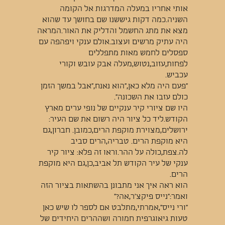
אותי אחריו במעלה המדרגות אל הקומה
השניה.כמה דקות גיששנו שם בחושך עד שהוא
מצא את מתג החשמל והדליק את האור.המראה
היה עתיק מרשים ועצוב.אולם ענקי ויפהפה עם
ספסלים לחמש מאות מתפללים
לפחות,עזוב,נטוש,מעלה אבק עובש וקורי
עכביש.
"פעם היה מלא כאן,"הוא נאנח,"אבל במשך הזמן
כולם עזבו את השכונה".
היו שם ציורי קיר ענקיים של נופי ערים מארץ
הקודש.ליד כל ציור היה רשום את שם העיר:
ירושלים,מצוירת מוקפת הרים,כמובן. חברון,גם
היא מוקפת הרים. טבריה,הרים סביב
לה.צפת,כולה על ההר.וראו זה פלא: ציור קיר
ענקי של עיר הקודש תל אביב,כן,גם היא מוקפת
הרים.
הוא ראה איך אני מתבונן בהשתאות בציור הזה
ואמר:"נייס פיקצ’ר,אה?"
"ורי נייס",אמרתי,מתלבט אם לספר לו שיש כאן
טעות גיאוגרפית חמורה ושההרים היחידים של