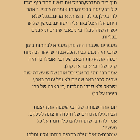
תוך בית המדרש,הכניס את ראשו תחת כנף בגדו
של רבי,וגעה בבכייה,כמו אומר:"הצילני!..." אמר
לו רבי:"לך,כי לכך נוצרת". אומרים:בגלל שלא
ריחם על העגל באו עליו ייסורים. במשך שלוש
עשרה שנה סבל רבי מכאבי שיניים ומאבנים
בכליות.
מספרים שעבדו היה נותן מספוא לבהמות בזמן
שרבי היה נכנס לבית הכסא,כדי שרעש הבהמות
יכסה את זעקות הכאב של רבי,ואפילו כך היה
קולו של רבי עובר את קולן.
אמר רבי יוסי בר אבין:כל אותן שלוש עשרה שנה
שהיה לרבי כאב שיניים לא נפל עובר בארץ
ישראל ולא סבלו היולדות.(כי כאביו של רבי
כיפרו על כך).
יום אחד שפחתו של רבי שטפה את ריצפת
הבית,גילתה גורים של חולדה ורצתה לסלקם.
אמר לה רבי שתניח להם כי:"רחמיו על כל
מעשיו".
אומרים:הואיל וגילה רחמים ריחמו עליו וחלפו