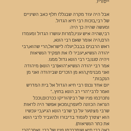
ייסוריו.
אבל היה עוד מקרה שבגללו חלף כאב השיניים
של רבי,בזכות רבי חיא הגדול.
ומעשה שהיה כך היה:
רבי,שהיה איש עניו,למרות עושרו הגדול ומעמדו
הרם,היה אומר שאם רבי הונא,
ראש הרבנים בבבל,יעלה לישראל,הרי שהוא,רבי
יהודה הנשיא,יעביר לו את תפקיד הנשיאות
ויהיה סגנו,כי רבי הונא גדול ממנו.
אמר רבי יהודה הנשיא:"הוא(רבי הונא) מיהודה
ואני מבנימין,הוא מן הזכרים שביהודה ואני מן
הנקבות."
יום אחד נכנס רבי חיא הגדול אל בית המדרש
ואמר לרבי:"הרי רב הונא בחוץ..."
נתכרכמו פניו של רבי(הוריקו ככרכום,וככל
הנראה הכוונה לזעפרן,ומכאן אפשר היה לראות
שרבי מצטער על כך שרבי הונא הגיע,כי עכשיו
הוא יצטרך לעמוד בדיבורו ולהעביר לרבי הונא
את כתר הנשיאות).
ראה רבי חיא שנתכרכמו פניו של רבי ,ואמר:"הרי