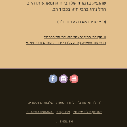
שהופיע בדמותו של רבי חיא ומאז אותו היום
החל נוהג ברבי חיא בכבוד רב.
(לפי ספר האגדה עמוד ר"ב)
«
הקודם:
מתוך "מאמר הגאולה" של הרמח"ל
»
הבא:
עוד מעשיה קטנה על רבי יהודה הנשיא ורבי חיא
"הולך ומתקרב"
לוח הופעות
אלבומים וספרים
'המסע אליו יצאתי'
צרו קשר
Chapman&Banai
.
English