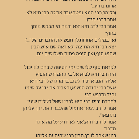
ארונו בחוץ..."
(כלומר,רבי הונא נפטר.אבל את זה רבי חיא לא
אמר לרבי מיד).
אמר רבי לרב חיא:"צא וראה מי מבקש אותך
בחוץ"
(או במילים אחרות:לך חפש את החברים שלך...)
יצא רבי חיא החוצה ולא ראה שם איש.הבין
שהוא נזוף,ואין נזיפה פחות משלושים יום.
לקראת סוף שלושים ימי הנזיפה שבהם לא יכול
היה רבי חיא לבוא אל בית המדרש הופיע
אליהו הנביא זכור לטוב בדמותו של רבי חיא
אצל רבי יהודה הנשיא,והעביר את ידו על שיניו
ומיד נתרפא רבי.
למחרת נכנס רבי חיא לרבי ושאל לשלום שיניו.
אמר לו רבי:"מאז אתמול שהעברת את ידך עליהן
נתרפאו".
אמר לו רבי חיא:"אני לא יודע על מה אתה
מדבר".
כיון שאמר לו כך,הבין רבי שהיה זה אליהו