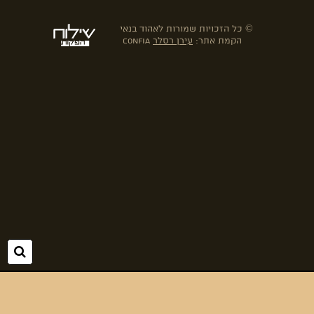
© כל הזכויות שמורות לאהוד בנאי
הקמת אתר:
עירן רסלר
confia
חיפ
folyou
מערכת לבניית אתרים