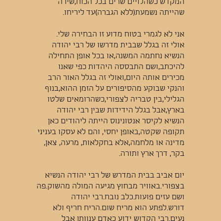
המקדש כשהלויים שרים בכל הכוח,שירה
שהייתה נשמעת(ללא הגברה)עד ליריחו.
אני לא לגמרי בטוח מדוע זו הבחירה שלי.
אולי זה בגלל שבבית מדרשו של רבי יהודה
הנשיא נחתמה המשנה,או בכל אופן התחילה
להיכתב,ושם התבססה היהדות כפי שאנו
מכירים אותה היום,ואולי זה בגלל האור הרב
והנקי שבוקע מהסיפורים על הזמן ההוא,בנוף
הגלילי,בין טבריה לצפורי,כשהרומאים שלטו
בארץ,אבל בגלל הידידות שבין רבי יהודה
הנשיא לקיסר אנטונינוס הייתה ליהודים כאן
תקופה שקטה,באופן יחסי, והם לא עסקו בעניני
מדינה או מלחמה,אלא בחקלאות, מרעה, צאן,
בקר, דרך ארץ ותורה.
יום אביב בבית המדרש של רבי יהודה הנשיא
בצפורי.באוויר מבחוץ מגיעה המולה מהשוק.פה
ושם עזים פועות.כלב נובח.רבי יהודה
דורש.לפתע הוא מריח שום.הריח חריף ולא
נעים.רבי הקדוש ידוע כאדם ענוותן אבל