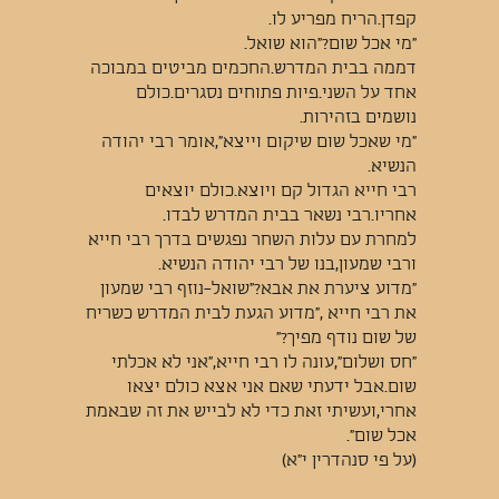
קפדן.הריח מפריע לו.
"מי אכל שום?"הוא שואל.
דממה בבית המדרש.החכמים מביטים במבוכה
אחד על השני.פיות פתוחים נסגרים.כולם
נושמים בזהירות.
"מי שאכל שום שיקום וייצא",אומר רבי יהודה
הנשיא.
רבי חייא הגדול קם ויוצא.כולם יוצאים
אחריו.רבי נשאר בבית המדרש לבדו.
למחרת עם עלות השחר נפגשים בדרך רבי חייא
ורבי שמעון,בנו של רבי יהודה הנשיא.
"מדוע ציערת את אבא?"שואל-נוזף רבי שמעון
את רבי חייא ,"מדוע הגעת לבית המדרש כשריח
של שום נודף מפיך?"
"חס ושלום",עונה לו רבי חייא,"אני לא אכלתי
שום.אבל ידעתי שאם אני אצא כולם יצאו
אחרי,ועשיתי זאת כדי לא לבייש את זה שבאמת
אכל שום".
(על פי סנהדרין י"א)