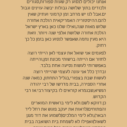
אנחנו יכולים לנסוע רק שעות ספורות,סגורים
ולכודים בתוך שלושה גבולות יבשה עוינים וגבול
ים.אבל לנו יש מרחב זמן קדמוני ועתיק שאין
להם.ההיסטוריה האמריקאית הולכת אחורה
שלוש מאות שנה,ואילו שלנו כאן בארץ ישראל
הולכת אחורה שלושת אלפי שנה ויותר. וזאת
היא מעין נחמה.שאפשר לנסוע כאן בזמן כל כך
רחוק.
לפעמים אני שואל את עצמי לאן הייתי רוצה
לחזור אם הייתה ברשותי מכונת זמן,והייתה
באפשרותי לעשות נסיעה אחת בלבד.
ובדרך כלל אני עונה לעצמי שהייתי רוצה
לעשות שבת בצפורי,בגליל התחתון, כמאה שנה
אחרי הספירה, בבית מדרשו של רבי יהודה
הנשיא,שבגמרא קוראים לו בקיצור:רבי.או רבי
הקדוש.
כן.דווקא לשם.ולא לימי בראשית המוארים
והפתוחים(לראות את יעקב פוגש את רחל ליד
הבאר),ולא לימי המלכים(לשמוע את דוד מנגן
לשאול)ואפילו לא לשמחת בית השואבה בבית