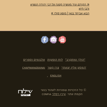
«
הקודם:
עוד מעשיה קטנה על רבי יהודה הנשיא
ורבי חיא
»
הבא:
אביתר בנאי | מופע סולו
"הולך ומתקרב"
לוח הופעות
אלבומים וספרים
'המסע אליו יצאתי'
צרו קשר
Chapman&Banai
.
English
© כל הזכויות שמורות לאהוד בנאי
הקמת אתר:
עירן רסלר
confia