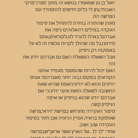
יואל בן נון שמאמרו בנושא זה מתוך ספרו:"פרקי
האבות",נתן לי כלים חדשים להתמודד עם
הפרשה הזו.
מענין שהתורה בוחרת להתחיל את סיפור
העקדה במילים ו"האלוהים ניסה את
אברהם",כאילו להגיד לנו,לקוראים,אתם
תירגעו,כל מה שהולך לקרות עכשיו זה לא על
באמת,זה רק ניסיון.
אבל השאלה הנשאלת האם גם אברהם יודע את
זה?
האם יכול להיות שהמספר מעמיד אותנו
הקוראים במקום גבוה יותר מאברהם? אנחנו
יודעים והוא לא יודע?האמת שהיא שאת
התשובה לשאלה הזאת אינני יודע.כי אם
אברהם יודע שהוא בניסיון אז איפה
הניסיון.קשה.
סיפור העקידה מתרחש בפרשת "וירא",פרשה
שעוסקת בראיה.ועניין הראיה אכן חוזר בסיפור
העקידה שוב ושוב.
אחרי "לך לך...אל הארץ אשר אראך"שבפרשה