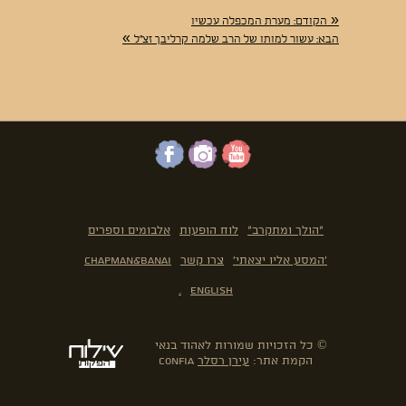
«
הקודם:
מערת המכפלה עכשיו
»
הבא:
עשור למותו של הרב שלמה קרליבך זצ"ל
"הולך ומתקרב"
לוח הופעות
אלבומים וספרים
'המסע אליו יצאתי'
צרו קשר
Chapman&Banai
.
English
© כל הזכויות שמורות לאהוד בנאי
הקמת אתר:
עירן רסלר
confia