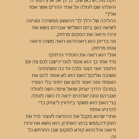
הקודמת ,יש כאן שוב "לך לך אל ארץ המוריה
והעלהו שם לעולה על אחד ההרים אשר אמר
אליך".
ההליכה של ה"לך לך" הראשון ממשיכה ומגיעה
לשיאה כאן: ביום השלישי אברהם נושא את
עיניו ורואה את המקום מרחוק.
מה בדיוק הוא רואה?הוא רואה משהו ורואה
אותו מרחוק.
אולי הוא רואה את העתיד הרחוק?
מיד אחר כך הוא אומר לנעריו:"שבו לכם פה עם
החמור ואני הנער נלכה עד כה ונשתחווה
ונשובה אליכם".האם הוא לא אומר להם את
האמת? ומה יאמר להם אם יחזור בלי הנער?
במהלך הדרך יצחק שואל איפה השה לעולה
ואברהם עונה:"אלוהים יראה לו השה לעולה
בני".האם הוא משקר ביודעין ליצחק כדי
להרגיע אותו?
אחרי שהוא מקבל את ההוראה לעצור מיד את
העקידה,ממש ברגע האחרון, הוא נושא את עיניו
ורואה איל.והוא קורא למקום שבו התרחש כל
זה: