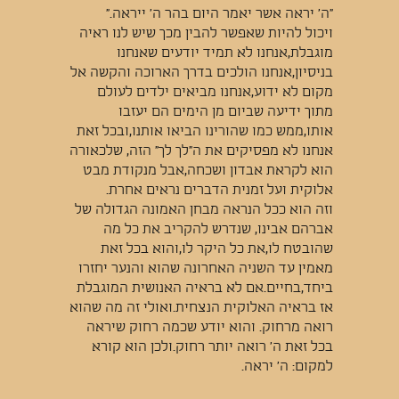
"ה’ יראה אשר יאמר היום בהר ה’ ייראה."
ויכול להיות שאפשר להבין מכך שיש לנו ראיה
מוגבלת,אנחנו לא תמיד יודעים שאנחנו
בניסיון,אנחנו הולכים בדרך הארוכה והקשה אל
מקום לא ידוע,אנחנו מביאים ילדים לעולם
מתוך ידיעה שביום מן הימים הם יעזבו
אותו,ממש כמו שהורינו הביאו אותנו,ובכל זאת
אנחנו לא מפסיקים את ה"לך לך" הזה, שלכאורה
הוא לקראת אבדון ושכחה,אבל מנקודת מבט
אלוקית ועל זמנית הדברים נראים אחרת.
וזה הוא ככל הנראה מבחן האמונה הגדולה של
אברהם אבינו, שנדרש להקריב את כל מה
שהובטח לו,את כל היקר לו,והוא בכל זאת
מאמין עד השניה האחרונה שהוא והנער יחזרו
ביחד,בחיים.אם לא בראיה האנושית המוגבלת
אז בראיה האלוקית הנצחית.ואולי זה מה שהוא
רואה מרחוק. והוא יודע שכמה רחוק שיראה
בכל זאת ה’ רואה יותר רחוק.ולכן הוא קורא
למקום: ה’ יראה.