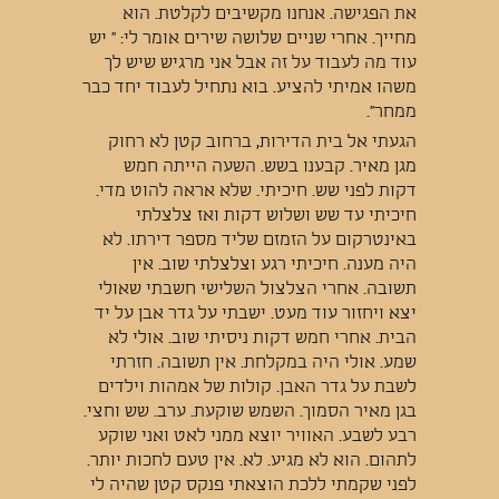
את הפגישה. אנחנו מקשיבים לקלטת. הוא
מחייך. אחרי שניים שלושה שירים אומר לי: " יש
עוד מה לעבוד על זה אבל אני מרגיש שיש לך
משהו אמיתי להציע. בוא נתחיל לעבוד יחד כבר
ממחר".
הגעתי אל בית הדירות, ברחוב קטן לא רחוק
מגן מאיר. קבענו בשש. השעה הייתה חמש
דקות לפני שש. חיכיתי. שלא אראה להוט מדי.
חיכיתי עד שש ושלוש דקות ואז צלצלתי
באינטרקום על הזמזם שליד מספר דירתו. לא
היה מענה. חיכיתי רגע וצלצלתי שוב. אין
תשובה. אחרי הצלצול השלישי חשבתי שאולי
יצא ויחזור עוד מעט. ישבתי על גדר אבן על יד
הבית. אחרי חמש דקות ניסיתי שוב. אולי לא
שמע. אולי היה במקלחת. אין תשובה. חזרתי
לשבת על גדר האבן. קולות של אמהות וילדים
בגן מאיר הסמוך. השמש שוקעת. ערב. שש וחצי.
רבע לשבע. האוויר יוצא ממני לאט ואני שוקע
לתהום. הוא לא מגיע. לא. אין טעם לחכות יותר.
לפני שקמתי ללכת הוצאתי פנקס קטן שהיה לי