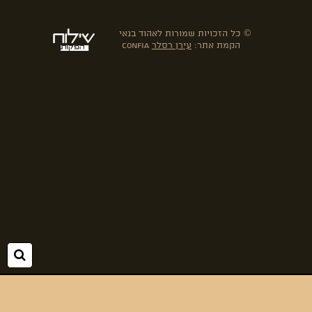
© כל הזכויות שמורות לאהוד בנאי
הקמת אתר:
עירן רסלר
confia
חיפ
folyou
הקמת חנויות אונליין