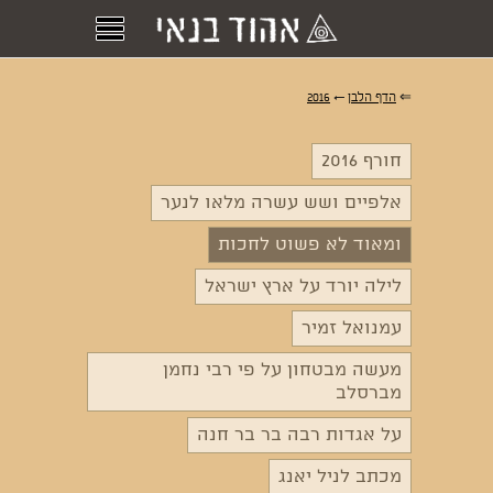
⇐
הדף הלבן
←
2016
חורף 2016
אלפיים ושש עשרה מלאו לנער
ומאוד לא פשוט לחכות
לילה יורד על ארץ ישראל
עמנואל זמיר
מעשה מבטחון על פי רבי נחמן
מברסלב
על אגדות רבה בר בר חנה
מכתב לניל יאנג