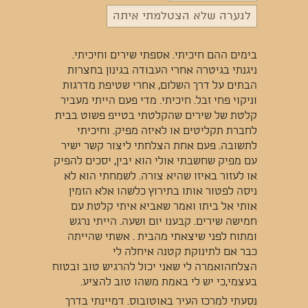
לנערה שלא הצטלמתי איתה
בימים ההם חיכיתי. אספתי שירים וחיכיתי.
ניגנתי בגיטרה אחרי העבודה בגינון בחצרות
הבתים על דרך השלום, אחרי שטיפת מדרגות
וניקוי פחי זבל. חיכיתי. מדי פעם הייתי מעביר
קלטת של שירים שהקלטתי בטייפ פשוט בבית
לחברת תקליטים או לאיזה מפיק. וחיכיתי
לתשובה. פעם אחת הצלחתי ליצור קשר ישיר
עם מפיק שחשבתי אולי הוא יבין, יסכים להפיק
או לעזור באיזו שהיא צורה. לשמחתי הוא לא
ניסה לפטור אותו בתירוץ כלשהו אלא הזמין
אותי אל ביתו ואמר שאביא איתי קלטת עם
חמישה שירים. קבענו יום ושעה. הייתי נרגש
ומתוח לפני שיצאתי מהבית . אשתי שהייתה
כבר אם לתינוקת קטנה איחלה לי
הצלחהואמרה לי שאני יכול להרגיש טוב ובטוח
בעצמי,כי יש לי באמת משהו טוב להציע.
נסעתי למרכז העיר באוטובוס. דמיינתי בדרך